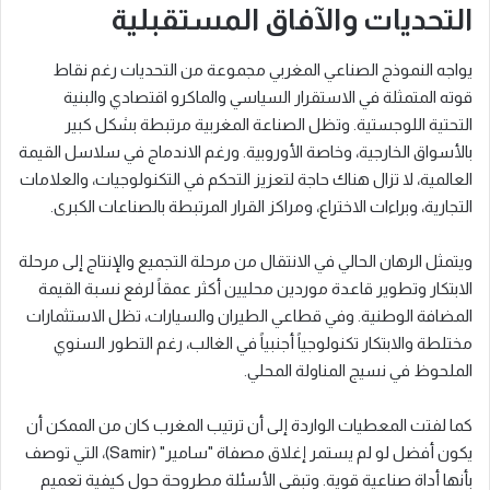
التحديات والآفاق المستقبلية
يواجه النموذج الصناعي المغربي مجموعة من التحديات رغم نقاط
قوته المتمثلة في الاستقرار السياسي والماكرو اقتصادي والبنية
التحتية اللوجستية. وتظل الصناعة المغربية مرتبطة بشكل كبير
بالأسواق الخارجية، وخاصة الأوروبية. ورغم الاندماج في سلاسل القيمة
العالمية، لا تزال هناك حاجة لتعزيز التحكم في التكنولوجيات، والعلامات
التجارية، وبراءات الاختراع، ومراكز القرار المرتبطة بالصناعات الكبرى.
ويتمثل الرهان الحالي في الانتقال من مرحلة التجميع والإنتاج إلى مرحلة
الابتكار وتطوير قاعدة موردين محليين أكثر عمقاً لرفع نسبة القيمة
المضافة الوطنية. وفي قطاعي الطيران والسيارات، تظل الاستثمارات
مختلطة والابتكار تكنولوجياً أجنبياً في الغالب، رغم التطور السنوي
الملحوظ في نسيج المناولة المحلي.
كما لفتت المعطيات الواردة إلى أن ترتيب المغرب كان من الممكن أن
يكون أفضل لو لم يستمر إغلاق مصفاة "سامير" (Samir)، التي توصف
بأنها أداة صناعية قوية. وتبقى الأسئلة مطروحة حول كيفية تعميم