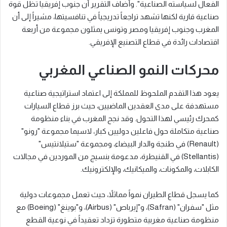
الفعال لسياسته الصناعية". وأضاف التقرير أن جنوب إفريقيا تظل قوة
صناعية قارية لكنها تشهد تراجعاً تدريجياً في تنافسيتها، مشيراً إلى أن
المغرب وجنوب إفريقيا ومصر وتونس يمثلون مجموعة من أربعة
اقتصادات رائدة في قطاع التصنيع الإفريقي.
محركات النمو الصناعي المغربي
يعود هذا التقدم الملحوظ للمملكة إلى اعتماد استراتيجية صناعية
مستهدفة على مدى العقدين الماضيين، حيث برز قطاع السيارات
كمحرك رئيسي لهذا التحول. وقد نجح المغرب في بناء منظومة
صناعية متكاملة حول فاعلين دوليين كبار، لاسيما مجموعة "رونو"
(Renault) في طنجة والدار البيضاء، ومجموعة "ستيلانتيس"
(Stellantis) في القنيطرة، مدعومة بنسيج من الموردين في مجالات
الكابلات، والمكونات، والميكانيك، والإلكترونيك.
كما يسجل قطاع الطيران نمواً مماثلاً، حيث تعمل مجموعات دولية
مثل "سفران" (Safran)، و"إيرباص" (Airbus)، و"بوينغ" (Boeing) مع
منظومة صناعية مغربية متطورة تزداد تعقيداً في نوعية القطع