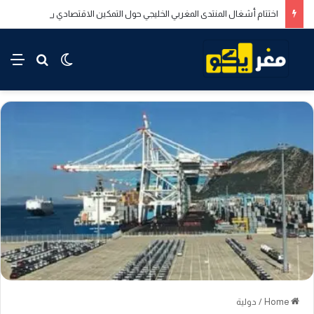
اختتام أشغال المنتدى المغربي الخليجي حول التمكين الاقتصادي والاجتماعي للشباب بالدار البيضاء
rch for
nu
Switch skin
Home
/
دولية