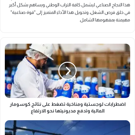
هذا النجاح الصناعي ليشمل كافة التراب الوطني ويساهم بشكل أكبر
في خلق فرص الشغل، وتحويل هذا الأداء المتميز إلى "قوة صناعية"
مهيمنة بمفهومها الشامل.
ا
ض
ط
ر
ا
ب
ا
ت
ل
و
اضطرابات لوجستية ومناخية تضغط على نتائج كوسومار
ج
المالية وتدفع مديونيتها نحو الارتفاع
س
ت
ه
ي
ل