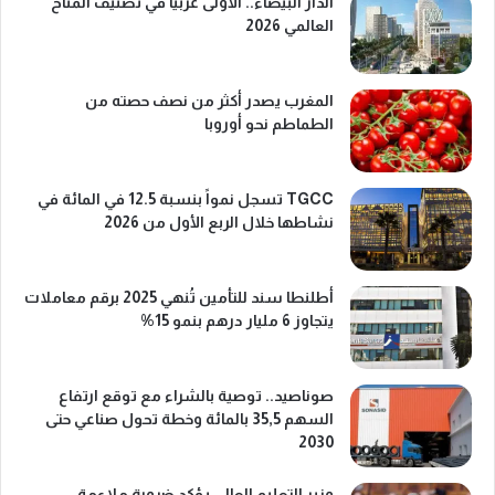
الدار البيضاء.. الأولى عربياً في تصنيف المناخ
العالمي 2026
المغرب يصدر أكثر من نصف حصته من
الطماطم نحو أوروبا
TGCC تسجل نمواً بنسبة 12.5 في المائة في
نشاطها خلال الربع الأول من 2026
أطلنطا سند للتأمين تُنهي 2025 برقم معاملات
يتجاوز 6 مليار درهم بنمو 15%
صوناصيد.. توصية بالشراء مع توقع ارتفاع
السهم 35,5 بالمائة وخطة تحول صناعي حتى
2030
وزير التعليم العالي يؤكد ضرورة ملاءمة