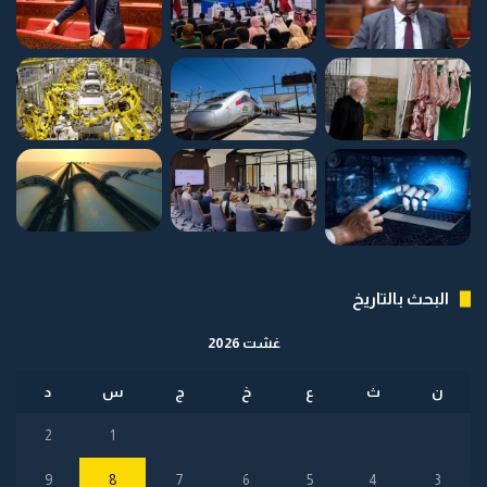
البحث بالتاريخ
غشت 2026
ن
ث
ع
خ
ج
س
د
2
1
9
8
7
6
5
4
3