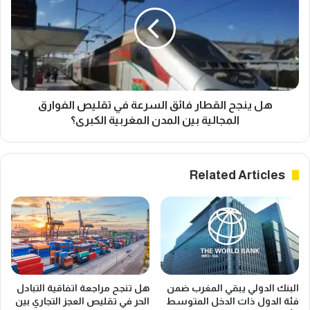
ة
ي
و
ن
م
ج
ن
ح
ا
ا
خ
ل
ي
ق
ة
ط
هل ينجح القطار فائق السرعة في تقليص الفوارق
ت
ا
المجالية بين المدن المغربية الكبرى؟
ض
ر
غ
ف
ط
ا
Related Articles
ع
ئ
ل
ق
ى
ا
ن
ل
ت
س
ا
ر
ئ
ع
ج
ة
البنك الدولي يبقي المغرب ضمن
هل تنجح مراجعة اتفاقية التبادل
ك
ف
فئة الدول ذات الدخل المتوسط
الحر في تقليص العجز التجاري بين
و
ي