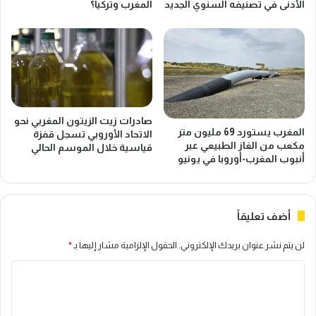
الأدنى في تصنيفه السنوي الجديد
المغرب وتركيا؟
س
ت
و
ق
م
ل
ا
ي
ر
ص
ا
ا
ل
ل
م
ف
صادرات زيت الزيتون المغربي نحو
ا
و
المغرب يستورد 69 مليون متر
الاتحاد الأوروبي تسجل قفزة
ل
مكعب من الغاز الطبيعي عبر
ا
قياسية خلال الموسم الحالي
أنبوب المغرب-أوروبا في يونيو
ي
ر
ة
ق
و
ا
ت
ل
أضف تعليقاً
د
م
ف
ج
لن يتم نشر عنوان بريدك الإلكتروني.
الحقول الإلزامية مشار إليها بـ
*
ع
ا
م
ل
ا
د
ي
ل
ي
ة
و
ب
ت