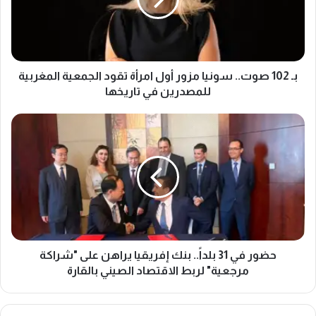
2
ص
و
ت
.
.
بـ 102 صوت.. سونيا مزور أول امرأة تقود الجمعية المغربية
س
للمصدرين في تاريخها
و
ن
ح
ي
ض
ا
و
م
ر
ز
ف
و
ي
ر
3
أ
1
و
ب
ل
ل
حضور في 31 بلداً.. بنك إفريقيا يراهن على "شراكة
ا
د
مرجعية" لربط الاقتصاد الصيني بالقارة
م
اً
ر
.
أ
.