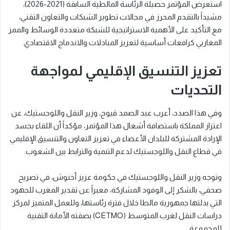
استعرض المؤتمر حصيلة الرئاسة المالطية السابقة (2021-2026)،
مشيداً بالتقدم المحرز في مجالات تطوير الشبكات والتعاون التقني،
مع التأكيد على الأهمية الاستراتيجية للشبكة متعددة الوسائط والممر
المغاربي كرافعات أساسية لتعزيز المبادلات والاندماج الاقتصادي.
تعزيز التنسيق الإقليمي لمواجهة
التحديات
وفي هذا الصدد، أعرب عبد الصمد قيوح، وزير النقل واللوجستيك، عن
اعتزاز المملكة باستضافة أشغال هذا المؤتمر، مؤكداً أن اللقاء يجسد
الإرادة المشتركة للبلدان الأعضاء في تعزيز التعاون والتنسيق الإقليمي
في قطاع النقل واللوجستيك لدعم التنمية والترابط بين الشعوب.
وتوجه وزير النقل واللوجستيك في حكومة عزيز أخنوش، في تصريح
صحفي، بالشكر إلى الوفود المشاركة، معبراً عن تقدير المغرب للجهود
التي بذلتها جمهورية مالطا خلال فترة رئاستها، وللعمل المتميز لمركز
دراسات النقل لغرب المتوسط (CETMO) بصفته الأمانة التقنية
للمجموعة.