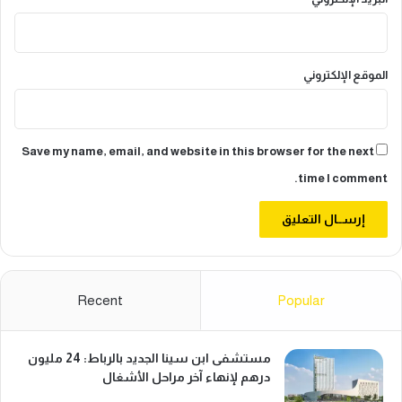
د
ا
ل
ص
الموقع الإلكتروني
ي
ن
ي
ب
Save my name, email, and website in this browser for the next
ا
ل
time I comment.
ق
ا
ر
ة
Recent
Popular
مستشفى ابن سينا الجديد بالرباط: 24 مليون
درهم لإنهاء آخر مراحل الأشغال