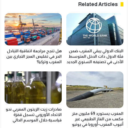
Related Articles
ة
ب
ت
ن
ق
ك
و
إ
د
ف
ا
ر
ل
ي
ج
ق
البنك الدولي يبقي المغرب ضمن
هل تنجح مراجعة اتفاقية التبادل
م
ي
فئة الدول ذات الدخل المتوسط
الحر في تقليص العجز التجاري بين
ع
ا
الأدنى في تصنيفه السنوي الجديد
المغرب وتركيا؟
ي
ي
ة
ر
ا
ا
ل
ه
م
ن
غ
ع
ر
ل
ب
ى
صادرات زيت الزيتون المغربي نحو
ي
"
المغرب يستورد 69 مليون متر
الاتحاد الأوروبي تسجل قفزة
ة
مكعب من الغاز الطبيعي عبر
ش
قياسية خلال الموسم الحالي
أنبوب المغرب-أوروبا في يونيو
ل
ر