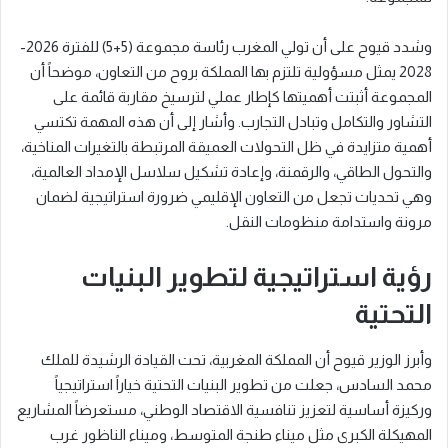
وشدد قيوح على أن تولي المغرب رئاسة مجموعة (5+5) للفترة 2026-
2028 يمثل مسؤولية تلتزم بها المملكة بروح من التعاون، موضحاً أن
المجموعة أثبتت أهميتها كإطار عملي لترسيخ مقاربة قائمة على
التشاور والتكامل وتبادل التجارب. وأشار إلى أن هذه المهمة تكتسي
أهمية متزايدة في ظل التحولات العميقة المرتبطة بالتغيرات المناخية،
والتحول الطاقي، والرقمنة، وإعادة تشكيل سلاسل الإمداد العالمية،
وهي تحديات تجعل من التعاون الإقليمي ضرورة استراتيجية لضمان
مرونة واستدامة منظومات النقل.
رؤية استراتيجية لتطوير البنيات
التحتية
وأبرز الوزير قيوح أن المملكة المغربية، تحت القيادة الرشيدة للملك
محمد السادس، جعلت من تطوير البنيات التحتية خياراً استراتيجياً
وركيزة أساسية لتعزيز تنافسية الاقتصاد الوطني، مستعرضاً المشاريع
المهيكلة الكبرى مثل ميناء طنجة المتوسط، وميناء الناظور غرب