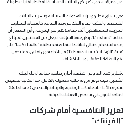
آمن ومراقب، دون تعريض البيانات الحساسة للمخاطر لفترات طويلة.
وفي سياق مطبوع بتزايد الهجمات السيبرانية وتسريب البيانات
الشخصية والبنكية، يقدم البنك عروضه الجديدة كاستجابة للمخاوف
المتزايدة للمستهلكين أثناء معاملاتهم عبر الإنترنت. وأبرز المصدر أن
بطاقة "L’Instant"، بطبيعتها المؤقتة، تجعل من المستحيل تقنياً أي
إعادة استخدام احتيالي لبياناتها، بينما تعتمد بطاقة "La Virtuelle" على
تقنية "التوكنات" (Tokenization) في الأداء بدون تماس، مما يحمي
رقم البطاقة الحقيقي من الانكشاف.
وتُطرح هذه العروض كطبقة أمان إضافية مجانية لزبناء البنك
الشعبي، حيث توفر مرونة مالية محمولة بالكامل، مع إمكانية تخصيص
سقوف الأداء للمعاملات الوطنية، والارتباط بالحصص (Dotations)
المتاحة للزبون في ما يخص العمليات الدولية.
تعزيز التنافسية أمام شركات
"الفينتك"