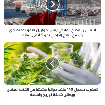
ع
ا
ش
ا
ل
ق
ط
انتعاش القطاع الفلاحي يقلب موازين النمو الاقتصادي
ا
ويدفع الناتج الداخلي نحو 4.9 في المائة
ع
ا
ا
ل
ل
ف
م
ل
غ
ا
ر
ح
ب
ي
ي
ي
س
ق
ج
ل
ل
المغرب يسجل 140 منتجاً دوائياً مشتقاً من القنب الهندي
ب
1
ويطلق شبكة توزيع واسعة
م
4
و
0