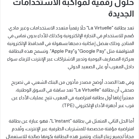
حلول رقمية لمواكبة الاستخدامات
الجديدة
تعد بطاقة "La Virtuelle" حلاً رقمياً متعدد الاستخدامات وغير مادي،
صُمم للاستخدام في التجارة الإلكترونية وكذلك للأداء بدون تماس في
المتاجر، وذلك بفضل إمكانية دمجها بسهولة في المحافظ الإلكترونية
المتوافقة مثل "Google Pay" و"Apple Pay". وتسمح هذه البطاقة
بمركزة المصاريف اليومية وتدبير الاشتراكات عبر الإنترنت للزبناء، سواء
داخل المغرب أو على الصعيد الدولي.
وفي هذا الصدد، أوضح مصدر مأذون من البنك الشعبي، في تصريح
صحفي، أن بطاقة "La Virtuelle" تعد سابقة في السوق الوطنية،
معتبراً إياها أول بطاقة افتراضية في المغرب تتيح عمليات الأداء عن
قرب عبر أجهزة الأداء الإلكتروني (TPE).
أما الحل الثاني، المتمثل في بطاقة "L’Instant"، فهو عبارة عن بطاقة
افتراضية مؤقتة مخصصة للمشتريات الظرفية عبر الإنترنت، وتُقدم
مجاناً لجميع زبناء البنك. وتتميز هذه البطاقة بكونها صالحة للاستعمال