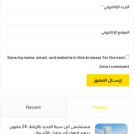
ف
ع
ي
البريد الإلكتروني
*
و
ا
ا
ل
س
م
ع
ا
الموقع الإلكتروني
ة
ئ
ة
Save my name, email, and website in this browser for the next
time I comment.
Recent
Popular
مستشفى ابن سينا الجديد بالرباط: 24 مليون
درهم لإنهاء آخر مراحل الأشغال