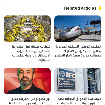
ا
م
Related Articles
ز
ن
ي
ت
ن
ج
ا
اً
ل
د
ن
و
م
ا
و
ئ
المكتب الوطني للسكك الحديدية
شركات صينية تعزز حضورها
ا
ي
يطلق طلب عروض لإنجاز 9
الصناعي في طنجة لتزويد
ل
اً
محطات جديدة بجهة الدار البيضاء
الأسواق الأوروبية بمكونات
ا
م
السيارات
ق
ش
ت
ت
ص
ق
ا
اً
د
م
ي
ن
و
ا
ي
ل
مؤسسة التمويل الدولية تضخ
أورا تكنولوجيز المغربية تغلق
د
ق
15 مليون دولار لدعم المقاولات
جولة تمويلية من السلسلة A