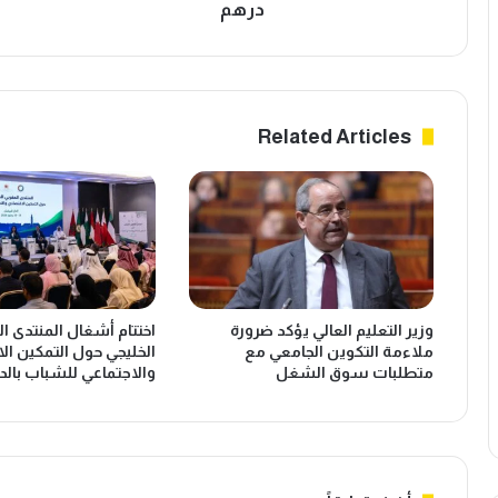
ز
ق
درهم
ت
ا
ط
و
ل
ل
ق
ة
ط
ج
Related Articles
ل
د
ب
ي
ع
د
ر
ة
و
ف
ض
ي
ل
ا
ب
ل
وزير التعليم العالي يؤكد ضرورة
اختتام أشغال المنتدى ا
ن
م
ملاءمة التكوين الجامعي مع
الخليجي حول التمكين ال
ا
غ
متطلبات سوق الشغل
والاجتماعي للشباب بالدا
ء
ر
س
ب
د
خ
ف
ل
ل
ا
ي
ل