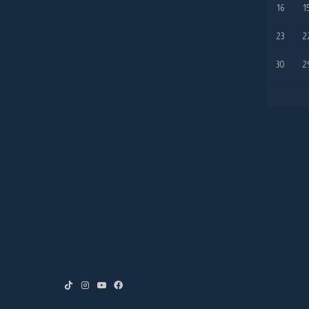
16
1
23
2
30
2
TikTok
Instagram
YouTube
Facebook