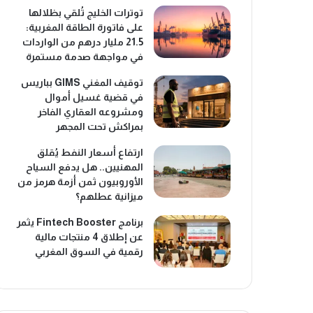
توترات الخليج تُلقي بظلالها
على فاتورة الطاقة المغربية:
21.5 مليار درهم من الواردات
في مواجهة صدمة مستمرة
توقيف المغني GIMS بباريس
في قضية غسيل أموال
ومشروعه العقاري الفاخر
بمراكش تحت المجهر
ارتفاع أسعار النفط يُقلق
المهنيين.. هل يدفع السياح
الأوروبيون ثمن أزمة هرمز من
ميزانية عطلهم؟
برنامج Fintech Booster يثمر
عن إطلاق 4 منتجات مالية
رقمية في السوق المغربي