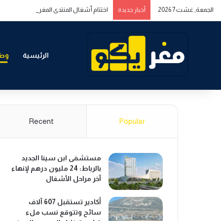
الجمعة, غشت 7 2026
اختتام أشغال المنتدى المغربي الخليجي حول ا
أخبار جديدة
الرئيسية
وطن
Recent
Popular
مستشفى ابن سينا الجديد
بالرباط: 24 مليون درهم لإنهاء
آخر مراحل الأشغال
أكادير تستقبل 607 آلاف
سائح وتتوقع نسب ملء