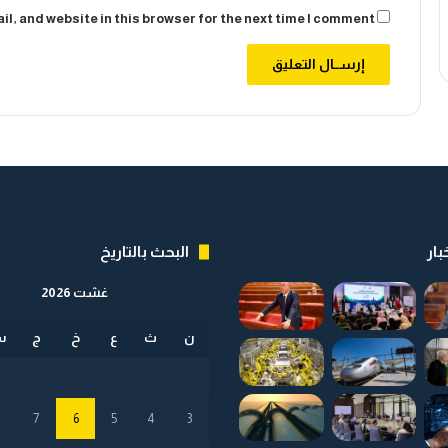
8
l, and website in this browser for the next time I comment.
م
ل
ي
و
ن
د
ر
ه
م
بار
البحث بالتاريخ
غشت 2026
ن
ث
ع
خ
ج
س
8
7
6
5
4
3