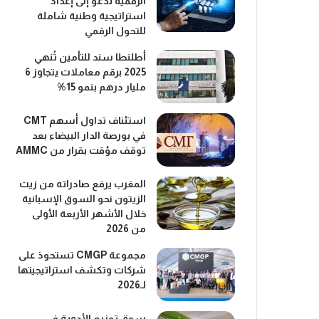
الرقمية تدعو إلى إعداد
استراتيجية وطنية شاملة
للتحول الرقمي
أطلنطا سند للتأمين تُنهي
2025 برقم معاملات يتجاوز 6
مليار درهم بنمو 15%
استئناف تداول أسهم CMT
في بورصة الدار البيضاء بعد
توقف مؤقت بقرار من AMMC
المغرب يرفع صادراته من زيت
الزيتون نحو السوق الإسبانية
خلال الأشهر الأربعة الأولى
من 2026
مجموعة CMGP تستحوذ على
شركات وتكشف استراتيجيتها
لـ2026
سوق توزيع الأدوية في