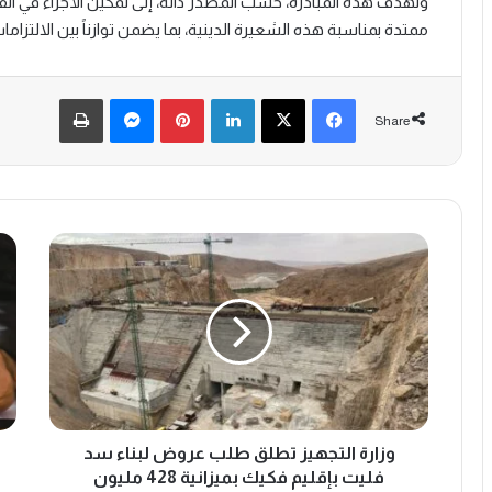
وتهدف هذه المبادرة، حسب المصدر ذاته، إلى تمكين الأجراء في ا
ممتدة بمناسبة هذه الشعيرة الدينية، بما يضمن توازناً بين الالتزامات 
Print
Messenger
Pinterest
LinkedIn
X
Facebook
Share
و
إ
ز
ح
ا
د
ر
ا
ة
ث
ا
2
ل
5
ت
أ
ج
ل
ه
وزارة التجهيز تطلق طلب عروض لبناء سد
ف
ي
م
فليت بإقليم فكيك بميزانية 428 مليون