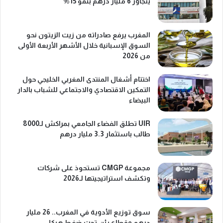
يتجاوز 6 مليار درهم بنمو 15%
المغرب يرفع صادراته من زيت الزيتون نحو
السوق الإسبانية خلال الأشهر الأربعة الأولى
من 2026
اختتام أشغال المنتدى المغربي الخليجي حول
التمكين الاقتصادي والاجتماعي للشباب بالدار
البيضاء
UIR تطلق الفضاء الجامعي بمراكش لـ8000
طالب باستثمار 3.3 مليار درهم
مجموعة CMGP تستحوذ على شركات
وتكشف استراتيجيتها لـ2026
سوق توزيع الأدوية في المغرب.. 26 مليار
درهم وقطاع يئن تحت ضغط هيكلي