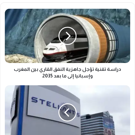
د
ر
ا
س
ة
ت
ق
ن
ي
ة
دراسة تقنية تؤجل جاهزية النفق القاري بين المغرب
ت
وإسبانيا إلى ما بعد 2035
ؤ
ج
ا
ل
س
ج
ت
ا
ح
ه
و
ز
ا
ي
ذ
ة
س