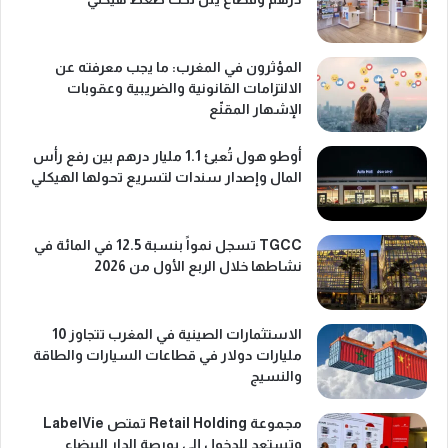
المؤثرون في المغرب: ما يجب معرفته عن
الالتزامات القانونية والضريبية وعقوبات
الإشهار المقنّع
أوطو هول تُعبئ 1.1 مليار درهم بين رفع رأس
المال وإصدار سندات لتسريع تحولها الهيكلي
TGCC تسجل نمواً بنسبة 12.5 في المائة في
نشاطها خلال الربع الأول من 2026
الاستثمارات الصينية في المغرب تتجاوز 10
مليارات دولار في قطاعات السيارات والطاقة
والنسيج
مجموعة Retail Holding تمتص LabelVie
وتستعد للدخول إلى بورصة الدار البيضاء