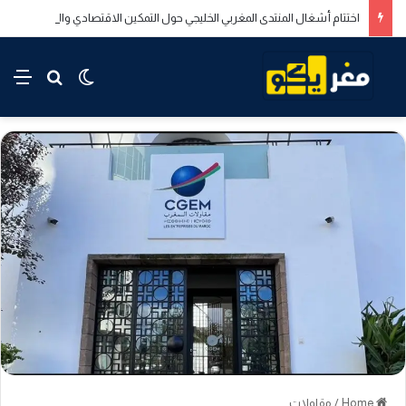
اختتام أشغال المنتدى المغربي الخليجي حول التمكين الاقتصادي والاجتماعي للشباب بالدار البيضاء
rch for
nu
Switch skin
Home
/
مقاولات