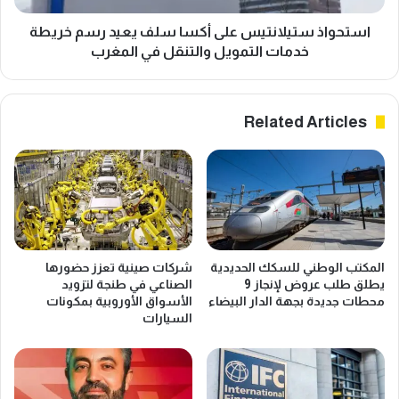
ا
ت
ل
ي
استحواذ ستيلانتيس على أكسا سلف يعيد رسم خريطة
ن
ل
خدمات التمويل والتنقل في المغرب
ف
ا
ق
ن
ا
ت
Related Articles
ل
ي
ق
س
ا
ع
ر
ل
ي
ى
ب
أ
ي
ك
ن
س
المكتب الوطني للسكك الحديدية
شركات صينية تعزز حضورها
ا
ا
يطلق طلب عروض لإنجاز 9
الصناعي في طنجة لتزويد
ل
س
محطات جديدة بجهة الدار البيضاء
الأسواق الأوروبية بمكونات
م
ل
السيارات
غ
ف
ر
ي
ب
ع
و
ي