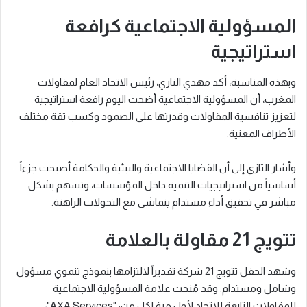
المسؤولية الاجتماعية كرافعة
استراتيجية
وبهذه المناسبة، أكد مهدي التازي، رئيس الاتحاد العام لمقاولات
المغرب، أن المسؤولية الاجتماعية أضحت اليوم رافعة استراتيجية
لتعزيز تنافسية المقاولات وقدرتها على الصمود وكسب ثقة مختلف
الأطراف المعنية.
وأشار التازي إلى أن القضايا الاجتماعية والبيئية والحكامة أصبحت جزءاً
أساسياً من استراتيجيات التنمية داخل المؤسسات، وتسهم بشكل
مباشر في تحقيق أداء مستدام يتماشى مع التحولات الراهنة.
تتويج 21 مقاولة بالعلامة
وشهد الحفل تتويج 21 شركة تقديراً لالتزامها بنموذج تنموي مسؤول
وشامل ومستدام. وقد مُنحت علامة المسؤولية الاجتماعية
للمقاولات التابعة للاتحاد لأول مرة لكل من: "AXA Services"،