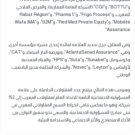
و"BOTTU"، و"CGI" (الشركة العامة العقارية)، والقرض الفلاحي
للمغرب، و"Frigo Process"، و"Pharma 5"، و"Rabat Région
Mobilité"، و"Red Med Private Equity"، و"S2M"، و"Wafa IMA
Assistance".
وفي المقابل، جرى تجديد العلامة لفائدة إحدى عشرة مؤسسة أخرى،
وهي: "AtlantaSanad Assurance"، وبورصة الدار البيضاء، و"CAT"،
وكوسومار، و"Sunabel"، و"Suta"، و"HPS"، والمياه المعدنية
لأولماس، و"Leyton"، و"Novec"، والشركة المكلفة بتدبير اليانصيب
الوطني.
وبموجب هذه النتائج، يرتفع عدد المقاولات الحاصلة على علامة
المسؤولية الاجتماعية التابعة للاتحاد العام لمقاولات المغرب إلى 152
شركة، وهو ما يعكس تنامي انخراط النسيج المقاولاتي المغربي في
تبني مبادئ المسؤولية الاجتماعية، والسعي نحو تحقيق التوازن بين
الأداء الاقتصادي والأثر الاجتماعي والاستدامة البيئية.