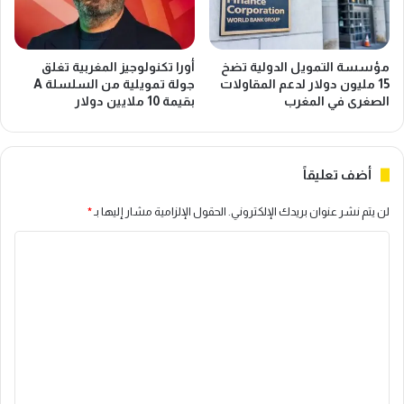
إ
د
س
ر
ب
س
ا
م
مؤسسة التمويل الدولية تضخ
أورا تكنولوجيز المغربية تغلق
ن
خ
15 مليون دولار لدعم المقاولات
جولة تمويلية من السلسلة A
ي
ر
الصغرى في المغرب
بقيمة 10 ملايين دولار
ا
ي
إ
ط
ل
ة
أضف تعليقاً
ى
خ
م
د
لن يتم نشر عنوان بريدك الإلكتروني.
الحقول الإلزامية مشار إليها بـ
*
ا
م
ب
ا
ا
ع
ت
د
ا
ل
2
ل
ت
0
ت
ع
3
م
5
و
ل
ي
ي
ل
و