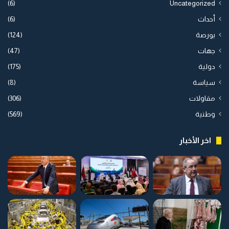
(6)
Uncategorized
أحداث
(6)
بورصة
(124)
جهات
(47)
دولية
(175)
سياسة
(8)
مقاولات
(306)
وطنية
(569)
اخر الأخبار