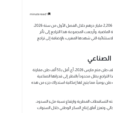
1 minute read
سجلت مجموعة "كوسومار" (Cosumar) رقم معاملات موحد بلغ 2,206 مليار درهم خلال الفصل الأول من سنة 2026،
ترة نفسها من السنة الماضية. وأرجعت المجموعة هذا التراجع إلى تأثر
تثنائية التي شهدها المغرب، بالإضافة إلى تراجع
 الصناعي
وعلى مستوى الحجم، انخفضت مبيعات المجموعة لتصل إلى 461 ألف طن متم مارس 2026، أي أقل بـ53 ألف طن مقارنة
 الشركة أن هذا التراجع يظل محدوداً بالنظر إلى قدراتها الصناعية
اصة في مجال التكرير، حيث تتجاوز طاقتها الإنتاجية 7 آلاف طن يومياً، مما يتيح لها إمكانية استدراك جزء من هذه
 التساقطات المطرية وارتفاع نسبة ملء السدود،
لي، وتعزز آفاق إنتاج السكر الوطني خلال السنوات