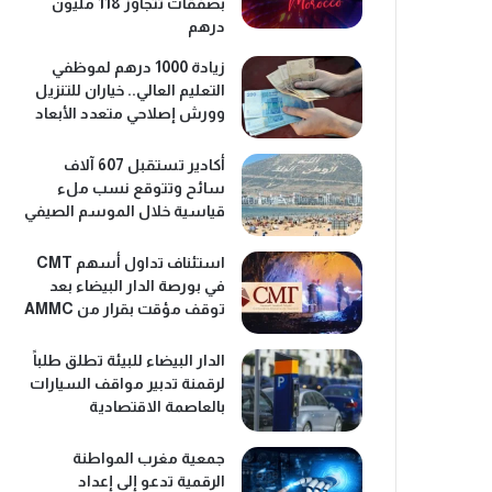
بصفقات تتجاوز 118 مليون
درهم
زيادة 1000 درهم لموظفي
التعليم العالي.. خياران للتنزيل
وورش إصلاحي متعدد الأبعاد
أكادير تستقبل 607 آلاف
سائح وتتوقع نسب ملء
قياسية خلال الموسم الصيفي
استئناف تداول أسهم CMT
في بورصة الدار البيضاء بعد
توقف مؤقت بقرار من AMMC
الدار البيضاء للبيئة تطلق طلباً
لرقمنة تدبير مواقف السيارات
بالعاصمة الاقتصادية
جمعية مغرب المواطنة
الرقمية تدعو إلى إعداد