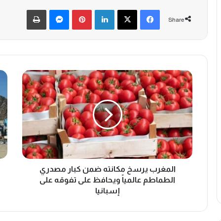
Print
Messenger
Pinterest
LinkedIn
X
Facebook
Share
ا
ا
ل
ل
م
م
غ
غ
ر
ر
ب
ب
ي
ي
ر
ت
س
ص
خ
المغرب يرسخ مكانته ضمن كبار مصدري
د
م
ر
الطماطم عالمياً ويحافظ على تفوقه على
ك
م
إسبانيا
ا
ؤ
ن
ش
ت
ر