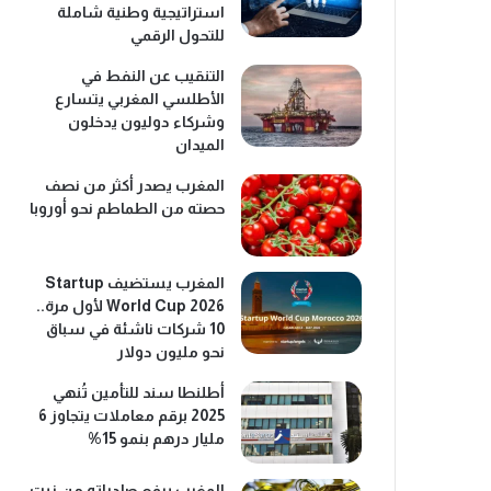
استراتيجية وطنية شاملة
للتحول الرقمي
التنقيب عن النفط في
الأطلسي المغربي يتسارع
وشركاء دوليون يدخلون
الميدان
المغرب يصدر أكثر من نصف
حصته من الطماطم نحو أوروبا
المغرب يستضيف Startup
World Cup 2026 لأول مرة..
10 شركات ناشئة في سباق
نحو مليون دولار
أطلنطا سند للتأمين تُنهي
2025 برقم معاملات يتجاوز 6
مليار درهم بنمو 15%
المغرب يرفع صادراته من زيت