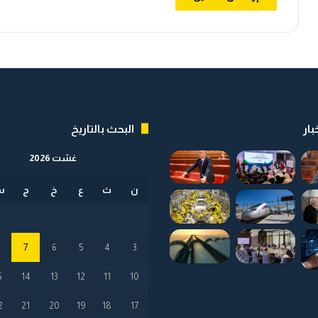
ى
ع
إ
ي
س
ة
ب
ا
ا
ل
ن
ح
ي
ق
ا
ي
ق
بار
البحث بالتاريخ
ي
ة
غشت 2026
؟
ن
ث
ع
خ
ج
س
8
7
6
5
4
3
5
14
13
12
11
10
2
21
20
19
18
17