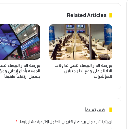
ه
ا
ض
ل
Related Articles
م
ت
ن
ص
ك
ن
ب
ي
ا
ع
ر
ا
م
ل
ص
ق
بورصة الدار البيضاء تنهي تداولات
بورصة الدار البيضاء تس
د
ا
الثلاثاء على وقع أداء متباين
الجمعة بأداء إيجابي وم
ر
ر
للمؤشرات
يسجل ارتفاعاً طفيفاً
ي
ي
ا
.
ل
.
ط
ه
م
ل
ا
ي
أضف تعليقاً
ط
ع
م
ك
لن يتم نشر عنوان بريدك الإلكتروني.
الحقول الإلزامية مشار إليها بـ
*
ع
س