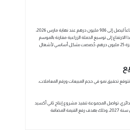
أما على المستوى المالي، فقد سجل صافي مديونية المجموعة ارتفاعاً ليصل إلى 986 مليون درهم عند نهاية مارس 2026،
سنة 2025، وعزت المجموعة هذا الارتفاع إلى توسيع الحملة الزراعية مقارنة بالموسم
السابق. وفيما يخص المجهود الاستثماري، بلغت الاستثمارات المنجزة 25 مليون درهم، خُصصت بشكل أساسي لأشغال
يع
وعة تمسكها بالأهداف المسطرة لسنة 2026، حيث تتوقع تحقيق نمو في حجم المبيعات ورقم المعاملات،
 الدائري، تواصل المجموعة تنفيذ مشروع إنتاج ثاني أكسيد
الكربون السائل، المرتقب دخوله حيز الخدمة خلال الفصل الأول من سنة 2027، وذلك بهدف رفع القيمة المضافة