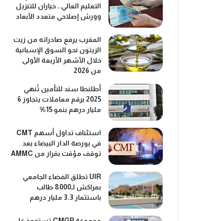
التعليم العالي.. خياران للتنزيل
وورش إصلاحي متعدد الأبعاد
المغرب يرفع صادراته من زيت
الزيتون نحو السوق الإسبانية
خلال الأشهر الأربعة الأولى
من 2026
أطلنطا سند للتأمين تُنهي
2025 برقم معاملات يتجاوز 6
مليار درهم بنمو 15%
استئناف تداول أسهم CMT
في بورصة الدار البيضاء بعد
توقف مؤقت بقرار من AMMC
UIR تطلق الفضاء الجامعي
بمراكش لـ8000 طالب
باستثمار 3.3 مليار درهم
مجموعة CMGP تستحوذ على