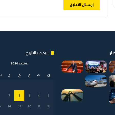
ت
ي
ز
ا
م
ه
ا
ب
ن
ه
ج
بار
البحث بالتاريخ
ت
ن
غشت 2026
م
و
ن
ث
ع
خ
ج
س
ي
م
س
ت
8
7
6
5
4
3
د
ا
5
14
13
12
11
10
م