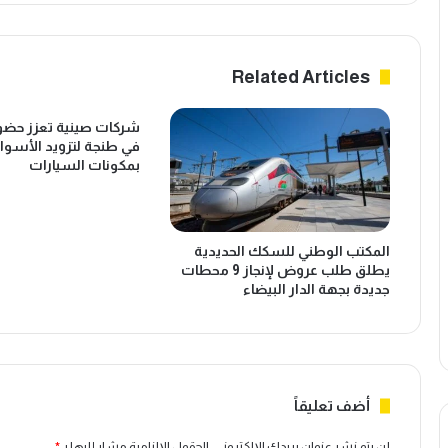
س
0
ر
7
ي
آ
ا
ل
Related Articles
د
ا
ت
ف
شركات صينية تعزز حضور
ه
س
في طنجة لتزويد الأسواق
ا
ا
بمكونات السيارات
ب
ئ
ـ
ح
"
و
ع
ت
المكتب الوطني للسكك الحديدية
ل
ت
يطلق طلب عروض لإنجاز 9 محطات
ا
و
جديدة بجهة الدار البيضاء
م
ق
ة
ع
ا
ن
ل
س
م
ب
س
م
أضف تعليقاً
ؤ
ل
و
ء
لن يتم نشر عنوان بريدك الإلكتروني.
الحقول الإلزامية مشار إليها بـ
*