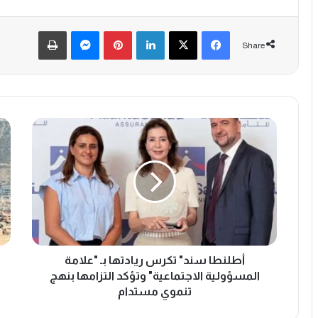
Print
Messenger
Pinterest
LinkedIn
X
Facebook
Share
أ
أ
ط
ك
ل
ا
ن
د
ط
ي
ا
ر
س
ت
ن
س
د
ت
"
أطلنطا سند" تكرس ريادتها بـ "علامة
ق
ت
ب
المسؤولية الاجتماعية" وتؤكد التزامها بنهج
ك
ل
تنموي مستدام
ر
6