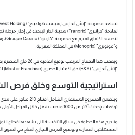
لتجسيد 
و"مونوبري" (Monoprix) في المملكة المغربية.
ويعقب هذا الافتتاح المرتق
"إتش آند إس" (H&S) حق الامتياز الحصري (Master Franchise) لتطوير العلامتين في السوق المغربية.
استراتيجية التوسع وخلق فرص ا
ويتضمن المشروع الاستثماري
توقعات بإحداث أكثر من 1000 منصب شغل خلال المراحل الأولى من هذا المشروع.
وتندرج هذه الخطوة في سياق التنافسية التي يشهدها قطاع التوز
المستهلكين المغاربة وتوسيع العرض التجاري المتاح في السوق ال