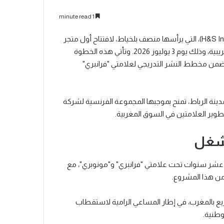
1 minute read
تستعد مجموعة "إتش آند إس إنفيست هولدينغ" (H&S Invest Holding)، التي يرأسها منصف بلخياط، لافتتاح أول متجر
لعلامة "فرانبري" (Franprix) بمدينة الدار البيضاء في إطار مرحلة تجريبية، وذلك يوم 3 يوليوز 2026. وتأتي هذه الخطوة
الاتفاق المبرم مع مجموعة "كازينو" (Groupe Casino)، وضمن مخطط النشر التدريجي لعلامتي "فرانبري"
ب توقيع اتفاقية في 26 ماي المنصرم بمدينة الرباط، تمنح بموجبها المجموعة الفرنسية لشركة
لشغل
 الشامل افتتاح 210 متاجر على مدى عشر سنوات تحت علامتي "فرانبري" و"مونوبري"، مع
يع بالمغرب، في إطار المساعي الرامية لاستقطاب
وطنية.